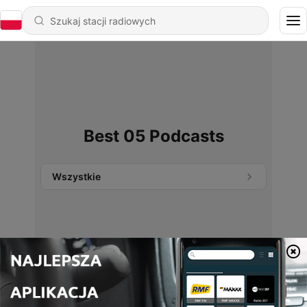
Best 05 Podcasts
Wszystkie
Nie znaleziono podcastów.