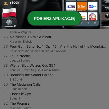
Stephen Richard Dymond
22
Concerto for Trumpet and Orchestra in E-Flat Major, Hob.VIIe: 1: III. Finale. Allegro
Eugene Ormandy, Isaac Stern & The Philadelphia Orchestra
23
Suite española, Op. 47: Asturias (Leyenda) (, Op. 232 - 1)
POBIERZ APLIKACJĘ
Alicia de Larrocha
24
The Dinosaur Fly-By
Andrew Wagner
25
Na zielonej Ukrainie (finał)
Krzesimir Debski
26
Peer Gynt Suite No. 1, Op. 46: IV. in the Hall of the Mountain King
Berliner Philharmoniker & Claudio Abbado
27
En La Noche
Jagoba Santos
28
Wiener Blut, Walzer, Op. 354
Yannick Nézet-Séguin & Alain Trudel
29
Breaking the Sound Barrier
Bill Conti
30
The Medallion Calls
Klaus Badelt
31
Chce Sie Zyc
Scigani
32
The Promise
Michael Nyman