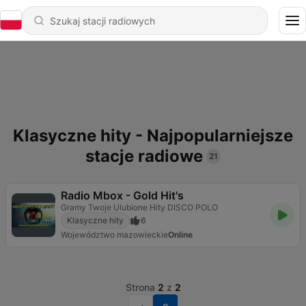
Klasyczne hity - Najpopularniejsze
stacje radiowe
21
Radio Mbox - Gold Hit's
Gramy Twoje Ulubione Hity DISCO POLO
Klasyczne hity
6
Województwo mazowieckie
Online
Strona
2
z
2