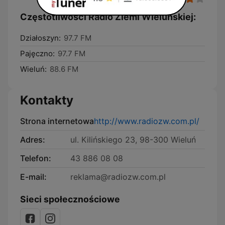
Częstotliwości Radio Ziemi Wieluńskiej:
Działoszyn:
97.7 FM
Pajęczno:
97.7 FM
Wieluń:
88.6 FM
Kontakty
Strona internetowa
http://www.radiozw.com.pl/
Adres:
ul. Kilińskiego 23, 98-300 Wieluń
Telefon:
43 886 08 08
E-mail:
reklama@radiozw.com.pl
Sieci społecznościowe