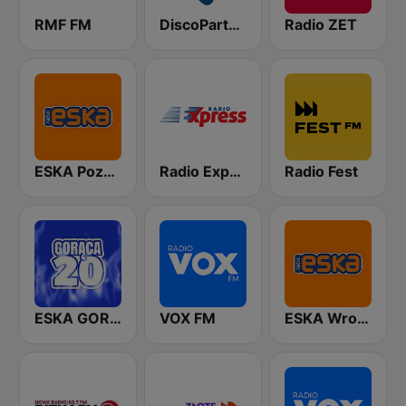
RMF FM
DiscoParty.pl - Disco Impreza
Radio ZET
ESKA Poznań
Radio Express
Radio Fest
ESKA GORĄCA 20
VOX FM
ESKA Wrocław