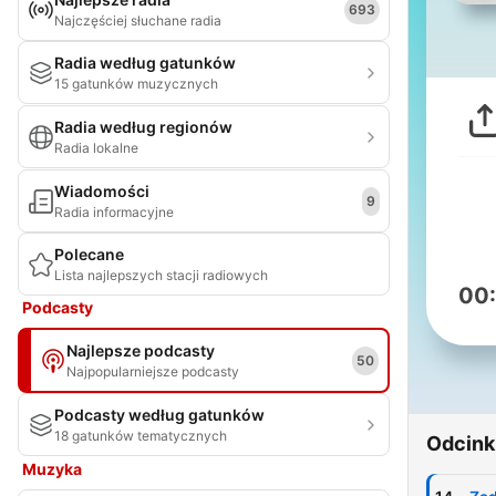
693
Najczęściej słuchane radia
Radia według gatunków
15 gatunków muzycznych
Radia według regionów
Radia lokalne
Wiadomości
9
Radia informacyjne
Polecane
Lista najlepszych stacji radiowych
00
Podcasty
Najlepsze podcasty
50
Najpopularniejsze podcasty
Podcasty według gatunków
18 gatunków tematycznych
Odcink
Muzyka