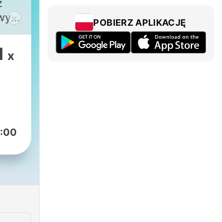
z
wyki
POBIERZ APLIKACJĘ
1
x
się,
i
:00
.