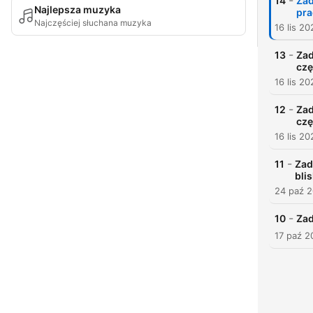
-
14
Zad
Najlepsza muzyka
pra
Najczęściej słuchana muzyka
16 lis 20
-
13
Zad
cz
16 lis 20
-
12
Zad
czę
16 lis 20
-
11
Zad
bli
24 paź 
-
10
Zad
17 paź 2