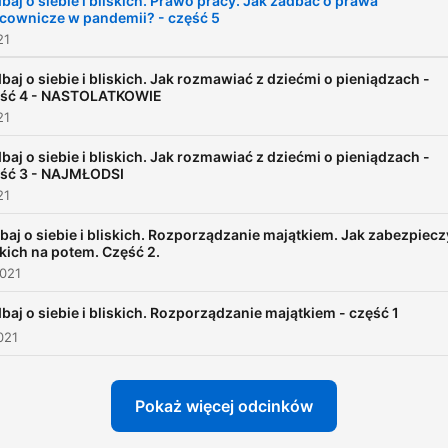
baj o siebie i bliskich. Prawo pracy. Jak zadbać o prawa
cownicze w pandemii? - część 5
oraz ING Bank Śląski.
21
baj o siebie i bliskich. Jak rozmawiać z dziećmi o pieniądzach -
ęść 4 - NASTOLATKOWIE
21
baj o siebie i bliskich. Jak rozmawiać z dziećmi o pieniądzach -
ść 3 - NAJMŁODSI
21
baj o siebie i bliskich. Rozporządzanie majątkiem. Jak zabezpiec
skich na potem. Część 2.
2021
baj o siebie i bliskich. Rozporządzanie majątkiem - część 1
021
Pokaż więcej odcinków