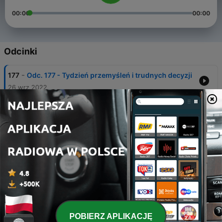
00:00
00:00
Odcinki
-
177
Odc. 177 - Tydzień przemyśleń i trudnych decyzji
26 wrz 2022
-
176
Odc. 176 - Bądź dla innych, ale też i dla siebie
19 wrz 2022
-
175
Odc. 175 - Trudna sztuka dyskusji
12 wrz 2022
-
174
Odc. 174 - Czy (i dlaczego) świat jest zły?
05 wrz 2022
-
173
Odc. 173 - Świadomość władcy i świadomość
poddanego
POBIERZ APLIKACJĘ
29 sie 2022