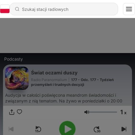
Podcasty
Świat oczami duszy
Radio Paranormalium
|
177 - Odc. 177 - Tydzień
przemyśleń i trudnych decyzji
Audycja w całości poświęcona meandrom świadomości i
związanym z nią tematom. Na żywo w poniedziałki o 20:00
1
x
Głośność