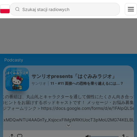
Podcasty
サンリオpresents「はぐみみラジオ」
サンリオ
|
11 - #11 面接への恐怖を乗り越えるには...？
お
トです！ メッセージ・お悩み募集中！＜Instagramリンク＞
gxMDQwNTU4AAGnTy_KsjocxFIMgWRKtUocT3pMoU2MG74KELBLet
1