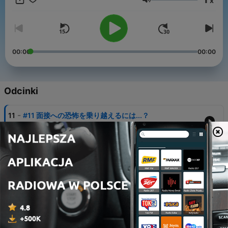
x
Głośność
00:00
00:00
Odcinki
-
11
#11 面接への恐怖を乗り越えるには...？
16 lip 2026
-
10
#10 どうしても友だちと運動をしたい時の究極の誘い
方
02 lip 2026
-
9
#9 夜にスマホを見すぎて授業中にウトウト...どうした
らいい？
18 cze 2026
-
8
#8 「ドタキャンされた...!!」その寂しさとどう向き合