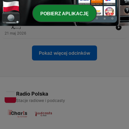
う？【ゲスト：若者研究所 たきえりさん】
04 cze 2026
POBIERZ APLIKACJĘ
-
7
#7 「勉強しなきゃなのになかなかやる気が出ませ
ん...」
21 maj 2026
Pokaż więcej odcinków
Radio Polska
Stacje radiowe i podcasty