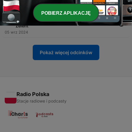
04 wrz 2025
POBIERZ APLIKACJĘ
-
117
Cyfrowe uzależnienia, dyscyplina, działanie,
nawyki. Rozmowa Daniel Olkowski i Mirosław
Zelent
05 wrz 2024
Pokaż więcej odcinków
Radio Polska
Stacje radiowe i podcasty