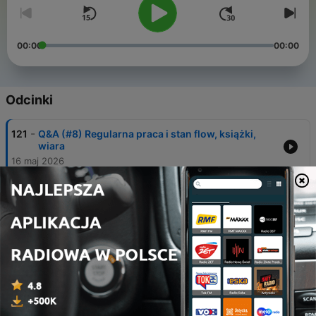
00:00
00:00
Odcinki
-
121
Q&A (#8) Regularna praca i stan flow, książki,
wiara
16 maj 2026
-
120
Kod produktywności (#1) Tożsamość i układ
nerwowy: opór wobec zmian
11 lut 2026
-
119
Kod produktywności (#0) Logiczne spojrzenie na
efektywną pracę. Wstęp do serii
27 sty 2026
-
118
Offline kontra AI. Gdzie znaleźć inspirację w
cyfrowym świecie? D.Olkowski, M.Zelent