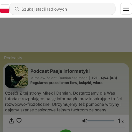
Podcasty
Podcast Pasja Informatyki
Mirosław Zelent, Damian Stelmach
|
121 - Q&A (#8)
Regularna praca i stan flow, książki, wiara
Cześć! Z tej strony Mirek i Damian. Dostarczamy dla Was
tutoriale rozpalające pasję informatyki oraz inspirujące treści
rozwojowo-filozoficzne. Utrzymujemy też pomocne witryny i
dajemy szanse zasięgowe fajnym twórcom ze sceny.
1
x
Głośność